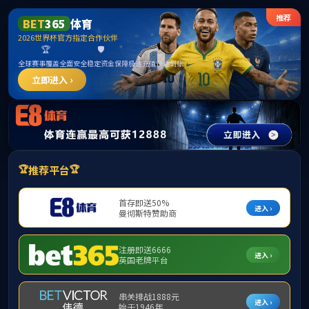
8827太阳集团(Macau)股份有限公司-
Official website
首 页
研究所概况
科学研究
8827太阳集团怎么进入