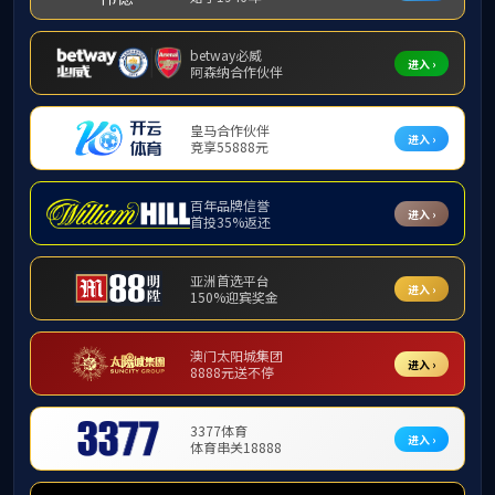
靳雪飞，导师：宋志红，毕业论文题目“基
李 娟，导师：张信东，毕业论文题目“股
王星星，导师：李志强，毕业论文题目“绿
武永霞，导师：王素娟，毕业论文题目“跨
张 静，导师：范建平，毕业论文题目“基
周巧凤，导师：李志强，毕业论文题目“基
李华琛，导师：张 凯，毕业论文题目“存
李 娜，导师：刘维奇，毕业论文题目“异
裴鑫建，导师：刘维奇，毕业论文题目“动