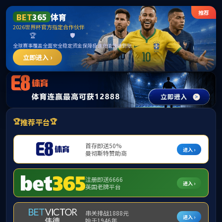
8827太阳集团(Macau)股份有限公司-
Official website
首 页
研究所概况
科学研究
学术交流
学术会议
学术会议
第七届8827太阳集团金融学术研讨会暨