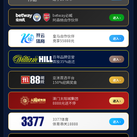
学术报告
第六届8827太阳集团金融
国际交流
第五届8827太阳集团金融
国内交流
第四届8827太阳集团金融
2019第四届8827太阳集
第三届8827太阳集团金融
第二届8827太阳集团金融
第十六届中国管理科学学术
“第十二届金融系统工程与
第十六届中国管理科学学术