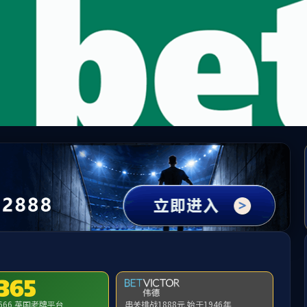
7太阳集团(Macau)股份有限公司-Official web
究
学术交流
师资队伍
人