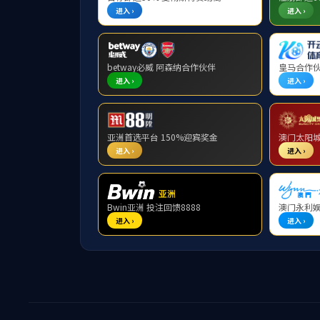
2019年第6卷
辑刊介绍
2018年第5卷
约稿及体例
2017年第4卷
历年期刊
2016年第3卷
2015年第2卷
2014年第1卷
版权所有
地址：太